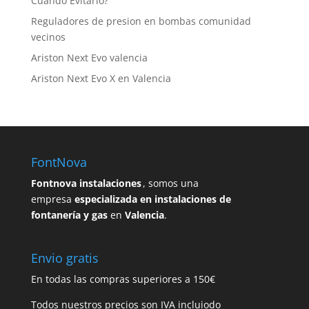
Cuándo Evitarlo?
Reguladores de presion en bombas comunidad
vecinos
Ariston Next Evo valencia
Ariston Next Evo X en Valencia
FontNova
Fontnova instalaciones
, somos una
empresa
especializada en instalaciones de
fontanería y gas
en
Valencia
.
Envio gratis
En todas las compras superiores a 150€
Todos nuestros precios son IVA incluiodo