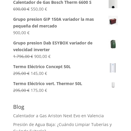
Calentador de Gas Bosch Therm 6600 S
El
El
690,00
€
550,00
€
precio
precio
Grupo presion GIP 150A variador la mas
original
actual
pequeña del mercado
era:
es:
900,00
€
690,00 €.
550,00 €.
Grupo presion Dab ESYBOX variador de
velocidad inverter
El
El
1.796,00
€
900,00
€
precio
precio
Termo Eléctrico Concept 50L
original
actual
El
El
295,00
€
145,00
€
era:
es:
precio
precio
1.796,00 €.
900,00 €.
Termo Eléctrico vert. Thermor 50L
original
actual
El
El
295,00
€
175,00
€
era:
es:
precio
precio
295,00 €.
145,00 €.
original
actual
Blog
era:
es:
Calentador a Gas Ariston Next Evo en Valencia
295,00 €.
175,00 €.
Presión de Agua Baja: ¿Cuándo Limpiar Tuberías y