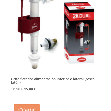
Grifo flotador alimentación inferior o lateral (rosca
latón)
El
El
18,90
€
15,00
€
precio
precio
original
actual
era:
es:
¡Oferta!