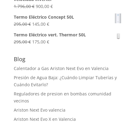
El
El
1.796,00
€
900,00
€
precio
precio
Termo Eléctrico Concept 50L
original
actual
El
El
295,00
€
145,00
€
era:
es:
precio
precio
1.796,00 €.
900,00 €.
Termo Eléctrico vert. Thermor 50L
original
actual
El
El
295,00
€
175,00
€
era:
es:
precio
precio
295,00 €.
145,00 €.
original
actual
Blog
era:
es:
Calentador a Gas Ariston Next Evo en Valencia
295,00 €.
175,00 €.
Presión de Agua Baja: ¿Cuándo Limpiar Tuberías y
Cuándo Evitarlo?
Reguladores de presion en bombas comunidad
vecinos
Ariston Next Evo valencia
Ariston Next Evo X en Valencia