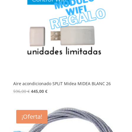
Aire acondicionado SPLIT Midea MIDEA BLANC 26
El
El
596,00
€
445,00
€
precio
precio
original
actual
era:
es:
¡Oferta!
596,00 €.
445,00 €.