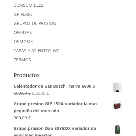
CONSUMIBLES
GRIFERIA
GRUPOS DE PRESION
OFERTAS
OSMOSIS
TAPAS Y ASIENTOS WC
TERMOS
Productos
Calentador de Gas Bosch Therm 6600 S
El
El
690,00
€
550,00
€
precio
precio
Grupo presion GIP 150A variador la mas
original
actual
pequeña del mercado
era:
es:
900,00
€
690,00 €.
550,00 €.
Grupo presion Dab ESYBOX variador de
velocidad inverter