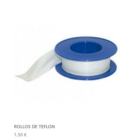
original
actual
era:
es:
160,00 €.
135,00 €.
ROLLOS DE TEFLON
1,50
€