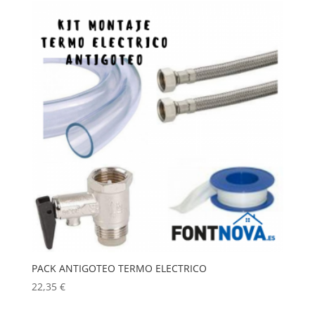
era:
es:
26,90 €.
25,00 €.
PACK ANTIGOTEO TERMO ELECTRICO
22,35
€