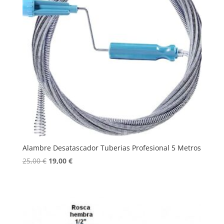
Alambre Desatascador Tuberias Profesional 5 Metros
El
El
25,00
€
19,00
€
precio
precio
original
actual
era:
es:
25,00 €.
19,00 €.