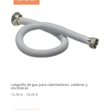
18,90 €.
15,00 €.
Latiguillo de gas para calentadores, calderas y
encimeras
Rango
16,00
€
-
18,00
€
de
precios: