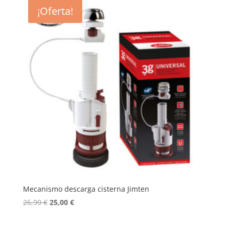
desde
¡Oferta!
16,00 €
hasta
18,00 €
Mecanismo descarga cisterna Jimten
El
El
26,90
€
25,00
€
precio
precio
original
actual