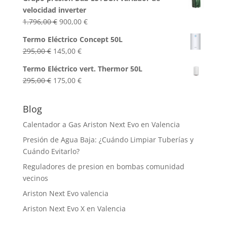
velocidad inverter
El
El
1.796,00
€
900,00
€
precio
precio
Termo Eléctrico Concept 50L
original
actual
El
El
295,00
€
145,00
€
era:
es:
precio
precio
1.796,00 €.
900,00 €.
Termo Eléctrico vert. Thermor 50L
original
actual
El
El
295,00
€
175,00
€
era:
es:
precio
precio
295,00 €.
145,00 €.
original
actual
Blog
era:
es:
Calentador a Gas Ariston Next Evo en Valencia
295,00 €.
175,00 €.
Presión de Agua Baja: ¿Cuándo Limpiar Tuberías y
Cuándo Evitarlo?
Reguladores de presion en bombas comunidad
vecinos
Ariston Next Evo valencia
Ariston Next Evo X en Valencia