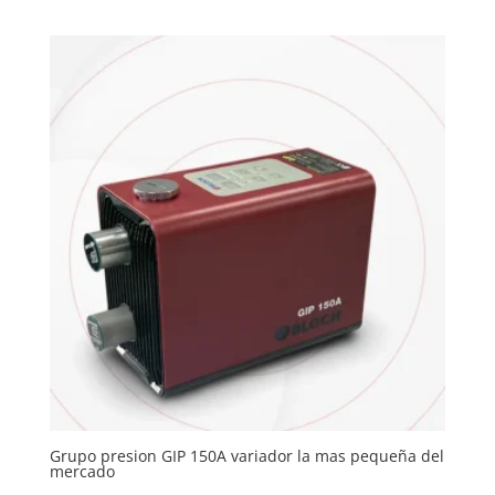
precio
precio
original
actual
era:
es:
1.796,00 €.
900,00 €.
Grupo presion GIP 150A variador la mas pequeña del
mercado