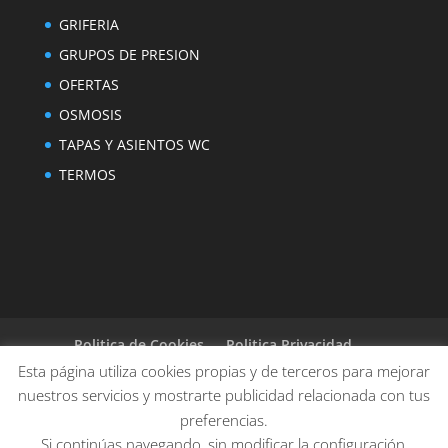
GRIFERIA
GRUPOS DE PRESION
OFERTAS
OSMOSIS
TAPAS Y ASIENTOS WC
TERMOS
Politica de Cookies
Politica Privacidad
Aviso legal
Condiciones de compra
Esta página utiliza cookies propias y de terceros para mejorar
Instalación básica
nuestros servicios y mostrarte publicidad relacionada con tus
preferencias.
Si continúas navegando, sin modificar la configuración,
👋¿Hablamos?