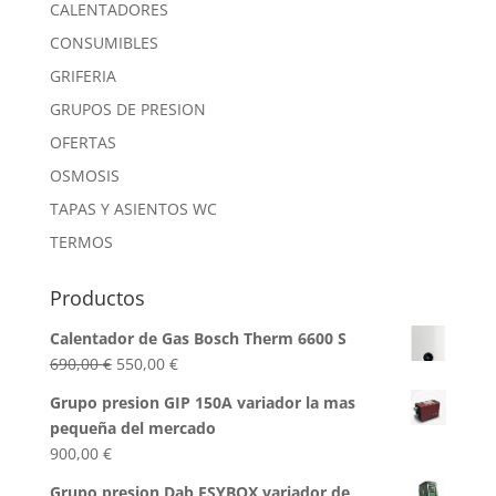
CALENTADORES
CONSUMIBLES
GRIFERIA
GRUPOS DE PRESION
OFERTAS
OSMOSIS
TAPAS Y ASIENTOS WC
TERMOS
Productos
Calentador de Gas Bosch Therm 6600 S
El
El
690,00
€
550,00
€
precio
precio
Grupo presion GIP 150A variador la mas
original
actual
pequeña del mercado
era:
es:
900,00
€
690,00 €.
550,00 €.
Grupo presion Dab ESYBOX variador de