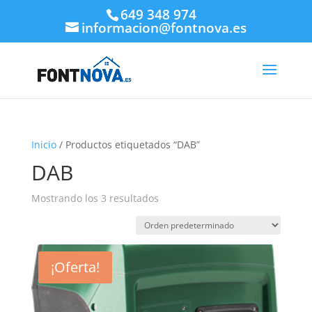
649 348 974
informacion@fontnova.es
Inicio
/ Productos etiquetados “DAB”
DAB
Mostrando los 3 resultados
¡Oferta!