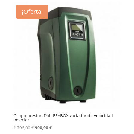
era:
es:
¡Oferta!
1.230,00 €.
659,00 €.
Grupo presion Dab ESYBOX variador de velocidad
inverter
El
El
1.796,00
€
900,00
€