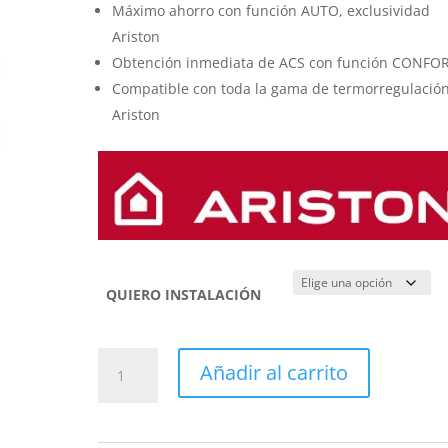
1.855,00 €.
1.225,0
Máximo ahorro con función AUTO, exclusividad
Ariston
Obtención inmediata de ACS con función CONFO
Compatible con toda la gama de termorregulació
Ariston
QUIERO INSTALACIÓN
CALDERA
Añadir al carrito
Ariston
Clas
One