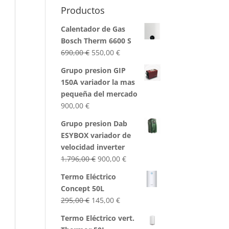
Productos
Calentador de Gas
Bosch Therm 6600 S
El
El
690,00
€
550,00
€
precio
precio
Grupo presion GIP
original
actual
150A variador la mas
era:
es:
pequeña del mercado
690,00 €.
550,00 €.
900,00
€
Grupo presion Dab
ESYBOX variador de
velocidad inverter
El
El
1.796,00
€
900,00
€
precio
precio
Termo Eléctrico
original
actual
Concept 50L
era:
es:
El
El
295,00
€
145,00
€
1.796,00 €.
900,00 €.
precio
precio
Termo Eléctrico vert.
original
actual