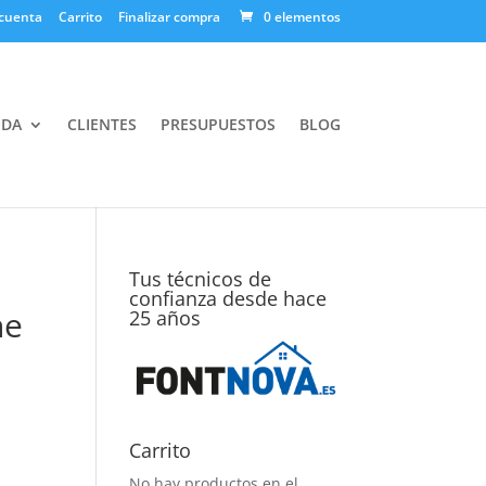
cuenta
Carrito
Finalizar compra
0 elementos
NDA
CLIENTES
PRESUPUESTOS
BLOG
Tus técnicos de
confianza desde hace
ne
25 años
Carrito
No hay productos en el