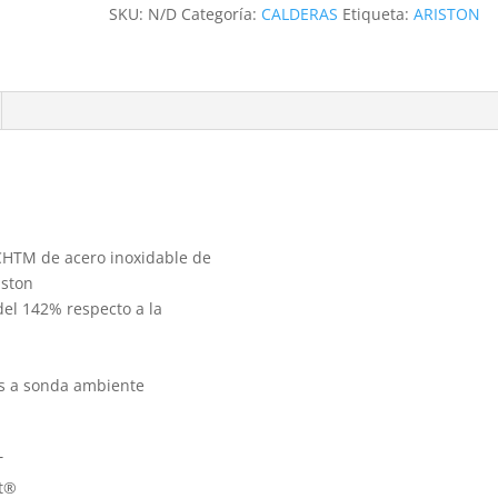
24
SKU:
N/D
Categoría:
CALDERAS
Etiqueta:
ARISTON
cantidad
CHTM de acero inoxidable de
iston
el 142% respecto a la
as a sonda ambiente
T
et®