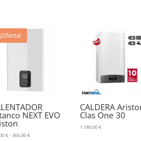
¡Oferta!
ALENTADOR
CALDERA Aristo
tanco NEXT EVO
Clas One 30
iston
1.180,00
€
Rango
,00
€
-
365,00
€