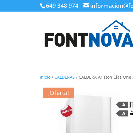
649 348 974
informacion@f
Inicio
/
CALDERAS
/ CALDERA Ariston Clas One 
¡Oferta!