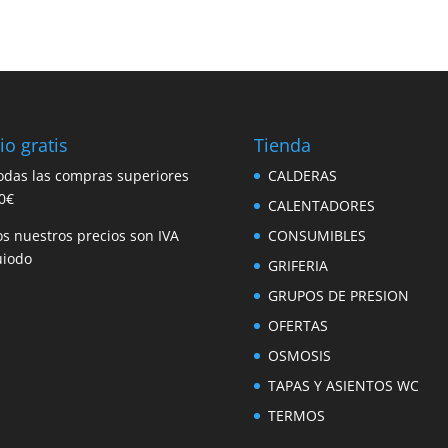
de
precios:
desde
355,00 €
hasta
365,00 €
io gratis
Tienda
odas las compras superiores
CALDERAS
0€
CALENTADORES
s nuestros precios son IVA
CONSUMIBLES
uiodo
GRIFERIA
GRUPOS DE PRESION
OFERTAS
OSMOSIS
TAPAS Y ASIENTOS WC
TERMOS