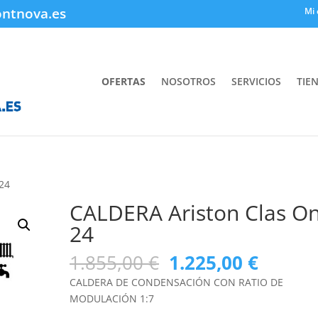
ontnova.es
Mi 
OFERTAS
NOSOTROS
SERVICIOS
TIE
24
CALDERA Ariston Clas O
24
El
El
1.855,00
€
1.225,00
€
precio
precio
CALDERA DE CONDENSACIÓN CON RATIO DE
original
actual
MODULACIÓN 1:7
era:
es: