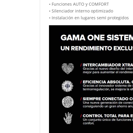
• Funciones AUTO y COMFORT
• Silenciador interno optimizado
• Instalación en lugares semI protegidos