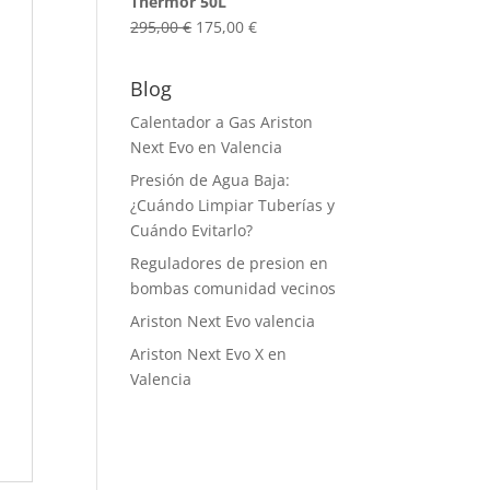
Thermor 50L
era:
es:
El
El
295,00
€
175,00
€
295,00 €.
145,00 €.
precio
precio
original
actual
Blog
era:
es:
Calentador a Gas Ariston
295,00 €.
175,00 €.
Next Evo en Valencia
Presión de Agua Baja:
¿Cuándo Limpiar Tuberías y
Cuándo Evitarlo?
Reguladores de presion en
bombas comunidad vecinos
Ariston Next Evo valencia
Ariston Next Evo X en
Valencia