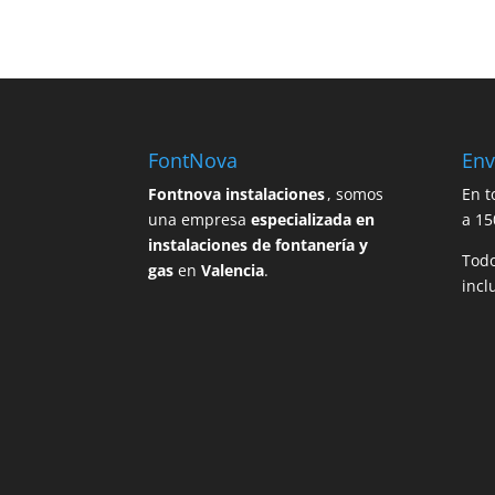
FontNova
Env
Fontnova instalaciones
, somos
En t
una empresa
especializada en
a 15
instalaciones de fontanería y
Todo
gas
en
Valencia
.
incl