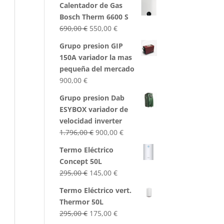
Calentador de Gas
Bosch Therm 6600 S
El
El
690,00
€
550,00
€
precio
precio
Grupo presion GIP
original
actual
150A variador la mas
era:
es:
pequeña del mercado
690,00 €.
550,00 €.
900,00
€
Grupo presion Dab
ESYBOX variador de
velocidad inverter
El
El
1.796,00
€
900,00
€
precio
precio
Termo Eléctrico
original
actual
Concept 50L
era:
es:
El
El
295,00
€
145,00
€
1.796,00 €.
900,00 €.
precio
precio
Termo Eléctrico vert.
original
actual
Thermor 50L
era:
es:
El
El
295,00
€
175,00
€
295,00 €.
145,00 €.