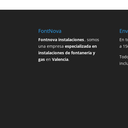
FontNova
Env
Fontnova instalaciones
, somos
En t
una empresa
especializada en
a 15
instalaciones de fontanería y
Todo
gas
en
Valencia
.
incl