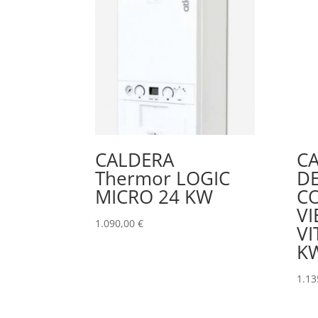
CALDERA
CA
Thermor LOGIC
D
MICRO 24 KW
C
V
1.090,00
€
VI
K
1.13