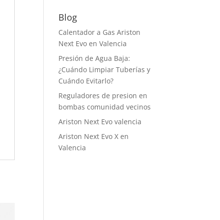
precio
precio
original
actual
Blog
era:
es:
Calentador a Gas Ariston
295,00 €.
175,00 €.
Next Evo en Valencia
Presión de Agua Baja:
¿Cuándo Limpiar Tuberías y
Cuándo Evitarlo?
Reguladores de presion en
bombas comunidad vecinos
Ariston Next Evo valencia
Ariston Next Evo X en
Valencia