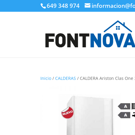
649 348 974
informacion@f
Inicio
/
CALDERAS
/ CALDERA Ariston Clas One 