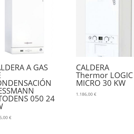
LDERA A GAS
CALDERA
E
Thermor LOGIC
ONDENSACIÓN
MICRO 30 KW
IESSMANN
1.186,00
€
TODENS 050 24
W
5,00
€