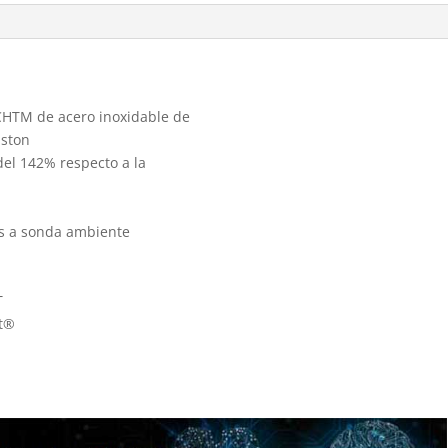
CHTM de acero inoxidable de
iston
el 142% respecto a la
as a sonda ambiente
T
et®