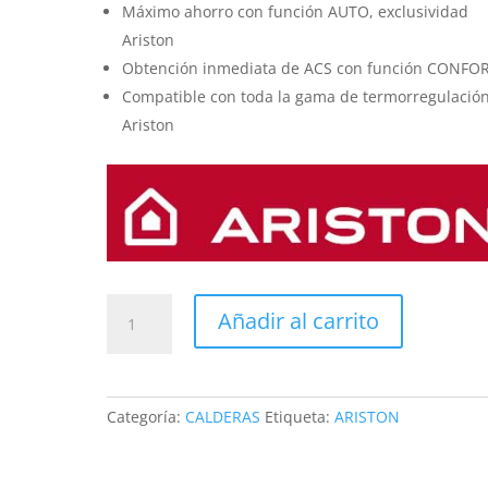
Máximo ahorro con función AUTO, exclusividad
Ariston
Obtención inmediata de ACS con función CONFO
Compatible con toda la gama de termorregulació
Ariston
CALDERA
Añadir al carrito
Ariston
Clas
One
30
Categoría:
CALDERAS
Etiqueta:
ARISTON
cantidad