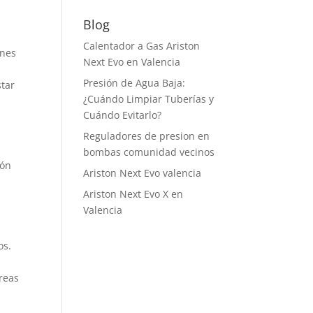
precio
precio
original
actual
Blog
era:
es:
Calentador a Gas Ariston
295,00 €.
175,00 €.
ones
Next Evo en Valencia
n
Presión de Agua Baja:
star
¿Cuándo Limpiar Tuberías y
Cuándo Evitarlo?
Reguladores de presion en
bombas comunidad vecinos
ión
Ariston Next Evo valencia
Ariston Next Evo X en
Valencia
os.
áreas