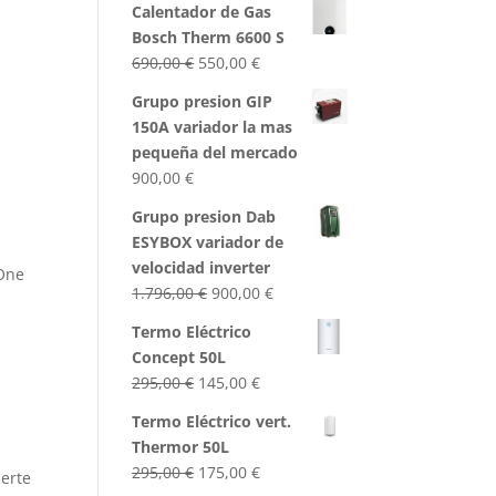
Calentador de Gas
Bosch Therm 6600 S
El
El
690,00
€
550,00
€
precio
precio
Grupo presion GIP
original
actual
150A variador la mas
era:
es:
pequeña del mercado
690,00 €.
550,00 €.
900,00
€
Grupo presion Dab
ESYBOX variador de
velocidad inverter
 One
El
El
1.796,00
€
900,00
€
precio
precio
Termo Eléctrico
original
actual
Concept 50L
era:
es:
El
El
295,00
€
145,00
€
1.796,00 €.
900,00 €.
precio
precio
Termo Eléctrico vert.
original
actual
Thermor 50L
era:
es:
El
El
295,00
€
175,00
€
ierte
295,00 €.
145,00 €.