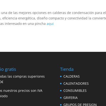
o una de las mejores opciones en calderas de condensación para e
 eficiencia energética, diseño compacto y conectividad la conviert
stas interesado en una pincha
aqui
io gratis
Tienda
odas las compras superiores
CALDERAS
0€
CALENTADORES
s nuestros precios son IVA
CONSUMIBLES
uiodo
GRIFERIA
GRUPOS DE PRESION