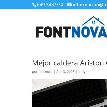
649 348 974
informacion@f
Mejor caldera Ariston
por
fontnova
|
Abr 3, 2025
|
blog