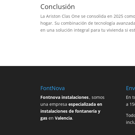
Conclusión
La Ariston Clas One se consolida en 2025 com
hogar. Su combinación de tecnología avanzada,
en una solución integral para tu vivienda si e
FontNova
Env
Fontnova instalaciones
, somos
En t
una empresa
especializada en
a 15
instalaciones de fontanería y
Todo
gas
en
Valencia
.
incl