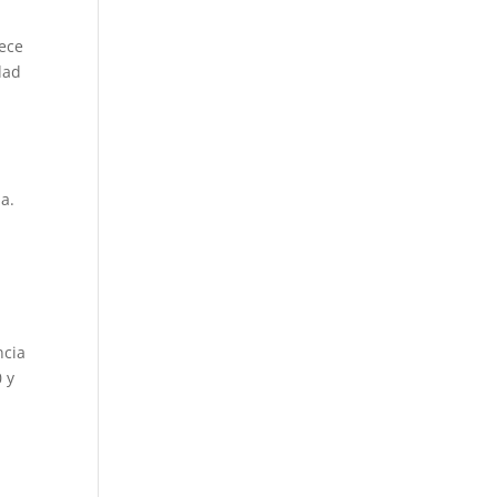
rece
dad
a.
ncia
 y