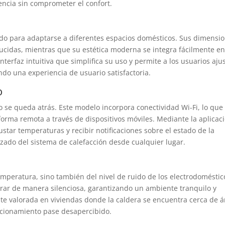
encia sin comprometer el confort.
ado para adaptarse a diferentes espacios domésticos. Sus dimensi
ducidas, mientras que su estética moderna se integra fácilmente e
erfaz intuitiva que simplifica su uso y permite a los usuarios aju
ndo una experiencia de usuario satisfactoria.
o
no se queda atrás. Este modelo incorpora conectividad Wi-Fi, lo que
 forma remota a través de dispositivos móviles. Mediante la aplicac
ustar temperaturas y recibir notificaciones sobre el estado de la
izado del sistema de calefacción desde cualquier lugar.
emperatura, sino también del nivel de ruido de los electrodoméstic
rar de manera silenciosa, garantizando un ambiente tranquilo y
nte valorada en viviendas donde la caldera se encuentra cerca de 
ncionamiento pase desapercibido.