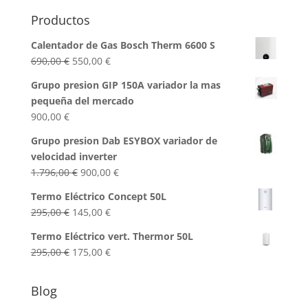
Productos
Calentador de Gas Bosch Therm 6600 S
El
El
690,00
€
550,00
€
precio
precio
Grupo presion GIP 150A variador la mas
original
actual
pequeña del mercado
era:
es:
900,00
€
690,00 €.
550,00 €.
Grupo presion Dab ESYBOX variador de
velocidad inverter
El
El
1.796,00
€
900,00
€
precio
precio
Termo Eléctrico Concept 50L
original
actual
El
El
295,00
€
145,00
€
era:
es:
precio
precio
1.796,00 €.
900,00 €.
Termo Eléctrico vert. Thermor 50L
original
actual
El
El
295,00
€
175,00
€
era:
es:
precio
precio
295,00 €.
145,00 €.
original
actual
Blog
era:
es: