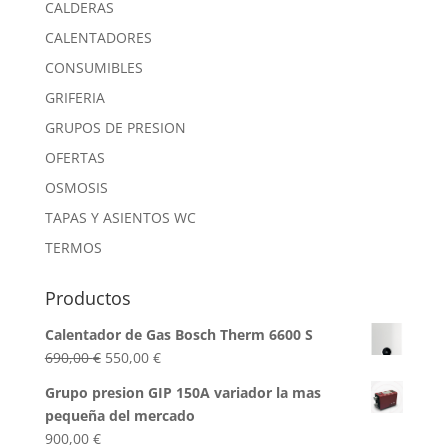
CALDERAS
CALENTADORES
CONSUMIBLES
GRIFERIA
GRUPOS DE PRESION
OFERTAS
OSMOSIS
TAPAS Y ASIENTOS WC
TERMOS
Productos
Calentador de Gas Bosch Therm 6600 S
El
El
690,00
€
550,00
€
precio
precio
Grupo presion GIP 150A variador la mas
original
actual
pequeña del mercado
era:
es:
900,00
€