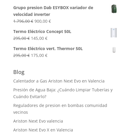
690,00 €.
550,00 €.
Grupo presion Dab ESYBOX variador de
velocidad inverter
El
El
1.796,00
€
900,00
€
precio
precio
Termo Eléctrico Concept 50L
original
actual
El
El
295,00
€
145,00
€
era:
es:
precio
precio
1.796,00 €.
900,00 €.
Termo Eléctrico vert. Thermor 50L
original
actual
El
El
295,00
€
175,00
€
era:
es:
precio
precio
295,00 €.
145,00 €.
original
actual
Blog
era:
es:
Calentador a Gas Ariston Next Evo en Valencia
295,00 €.
175,00 €.
Presión de Agua Baja: ¿Cuándo Limpiar Tuberías y
Cuándo Evitarlo?
Reguladores de presion en bombas comunidad
vecinos
Ariston Next Evo valencia
Ariston Next Evo X en Valencia