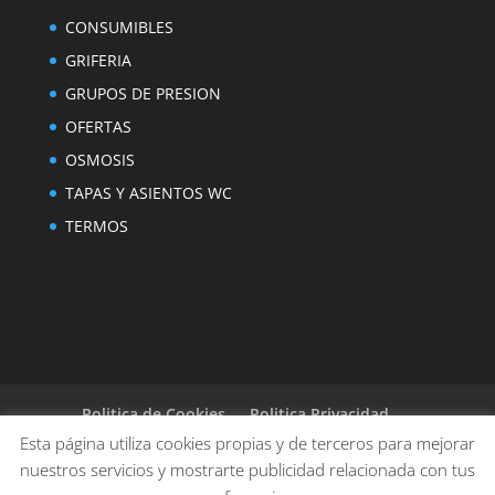
CONSUMIBLES
GRIFERIA
GRUPOS DE PRESION
OFERTAS
OSMOSIS
TAPAS Y ASIENTOS WC
TERMOS
Politica de Cookies
Politica Privacidad
Aviso legal
Condiciones de compra
Esta página utiliza cookies propias y de terceros para mejorar
Instalación básica
nuestros servicios y mostrarte publicidad relacionada con tus